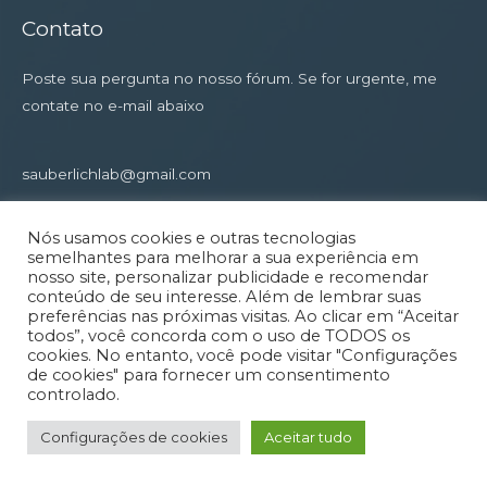
Contato
Poste sua pergunta no nosso fórum. Se for urgente, me
contate no e-mail abaixo
sauberlichlab@gmail.com
Links
Nós usamos cookies e outras tecnologias
Privacy Policy
semelhantes para melhorar a sua experiência em
nosso site, personalizar publicidade e recomendar
conteúdo de seu interesse. Além de lembrar suas
preferências nas próximas visitas. Ao clicar em “Aceitar
todos”, você concorda com o uso de TODOS os
cookies. No entanto, você pode visitar "Configurações
de cookies" para fornecer um consentimento
Copyright © 2026 Sauber-lab
controlado.
Powered by Sauber-lab
Configurações de cookies
Aceitar tudo