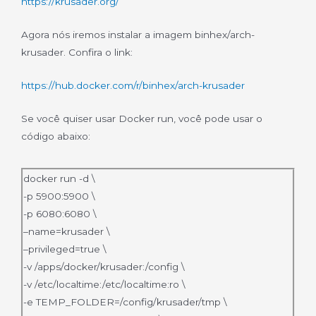
https://krusader.org/
Agora nós iremos instalar a imagem binhex/arch-
krusader. Confira o link:
https://hub.docker.com/r/binhex/arch-krusader
Se você quiser usar Docker run, você pode usar o
código abaixo:
docker run -d \
-p 5900:5900 \
-p 6080:6080 \
–name=krusader \
–privileged=true \
-v /apps/docker/krusader:/config \
-v /etc/localtime:/etc/localtime:ro \
-e TEMP_FOLDER=/config/krusader/tmp \