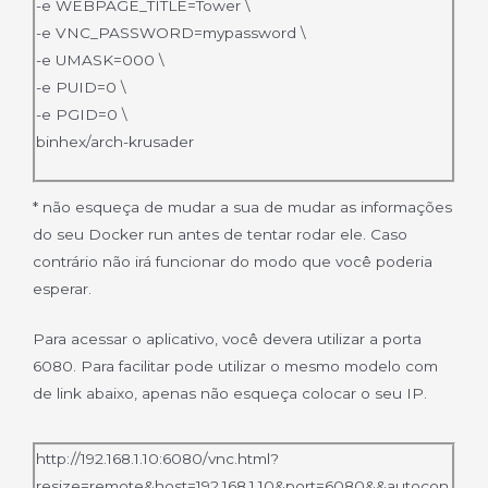
-e WEBPAGE_TITLE=Tower \
-e VNC_PASSWORD=mypassword \
-e UMASK=000 \
-e PUID=0 \
-e PGID=0 \
binhex/arch-krusader
* não esqueça de mudar a sua de mudar as informações
do seu Docker run antes de tentar rodar ele. Caso
contrário não irá funcionar do modo que você poderia
esperar.
Para acessar o aplicativo, você devera utilizar a porta
6080. Para facilitar pode utilizar o mesmo modelo com
de link abaixo, apenas não esqueça colocar o seu IP.
http://192.168.1.10:6080/vnc.html?
resize=remote&host=192.168.1.10&port=6080&&autocon