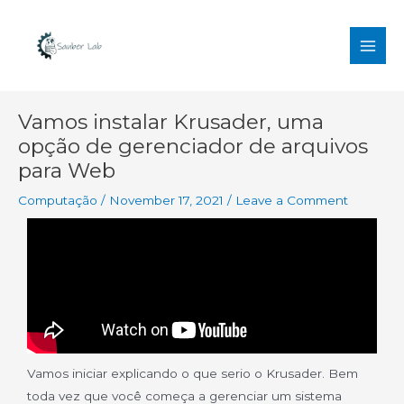
Skip
MAI
to
MEN
content
Post
Vamos instalar Krusader, uma
navigation
opção de gerenciador de arquivos
para Web
Computação
/
November 17, 2021
/
Leave a Comment
Vamos iniciar explicando o que serio o Krusader. Bem
toda vez que você começa a gerenciar um sistema